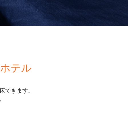
ーホテル
。
起床できます。
。